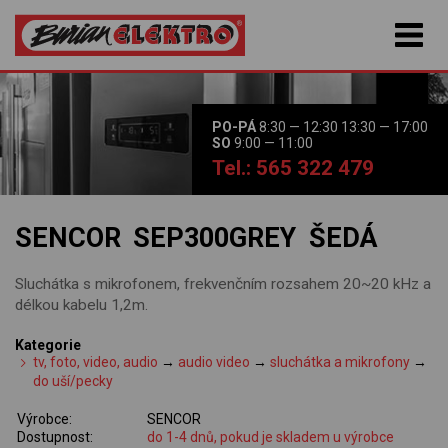
PO-PÁ
8:30 — 12:30 13:30 — 17:00
SO
9:00 — 11:00
Tel.: 565 322 479
SENCOR SEP300GREY ŠEDÁ
Sluchátka s mikrofonem, frekvenčním rozsahem 20~20 kHz a
délkou kabelu 1,2m.
Kategorie
tv, foto, video, audio
→
audio video
→
sluchátka a mikrofony
→
do uší/pecky
Výrobce:
SENCOR
Dostupnost:
do 1-4 dnů, pokud je skladem u výrobce