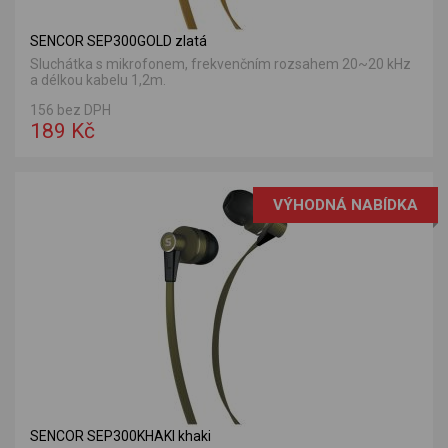
SENCOR SEP300GOLD zlatá
Sluchátka s mikrofonem, frekvenčním rozsahem 20~20 kHz
a délkou kabelu 1,2m.
156 bez DPH
189 Kč
VÝHODNÁ NABÍDKA
SENCOR SEP300KHAKI khaki