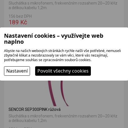
Sluchátka s mikrofonem, frekvenčním rozsahem 20~20 kHz
a délkou kabelu 1,2m.
156 bez DPH
189 Kč
Nastavení cookies – využívejte web
naplno
VÝHODNÁ NABÍDKA
Abyste na našich webových stránkách rychle našli vše potřebné, nemuseli
zbytečně klikat a nezobrazovaly se vám věci, které vás nezajímají,
SKLADEM
potřebujeme souhlas se zpracováním souborů cookies.
Nastavení
Povolit všechny cookies
SENCOR SEP300PINK růžová
Sluchátka s mikrofonem, frekvenčním rozsahem 20~20 kHz
a délkou kabelu 1,2m.