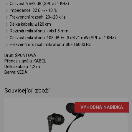
Citlivost: 96±3 dB (SPL at 1 KHz)
Impedance: 32 Ω +/- 10 %
Frekvenční rozsah: 20~20 kHz
Délka kabelu: ≤120 cm
Rozměr mikrofonu: Ф4x1.5 mm
Citlivost mikrofonu: 103 dB +/- 3 dB /1 mW (SPL at 1 KHz)
Frekvenční rozsah mikrofonu: 30~16000 Hz
Druh: ŠPUNTOVÁ
Přenos signálu: KABEL
Délka kabelu: 1,2 m
Barva: ŠEDÁ
Související zboží
VÝHODNÁ NABÍDKA