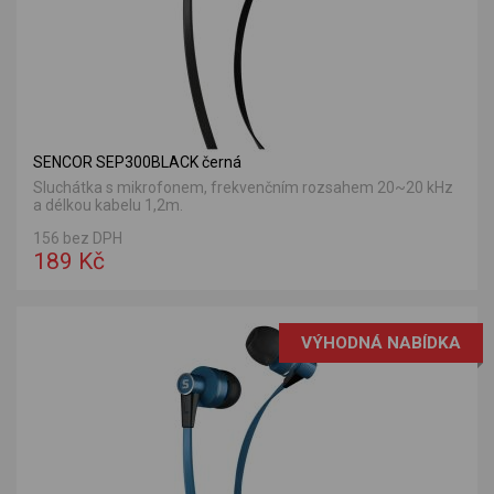
SENCOR SEP300BLACK černá
Sluchátka s mikrofonem, frekvenčním rozsahem 20~20 kHz
a délkou kabelu 1,2m.
156 bez DPH
189 Kč
VÝHODNÁ NABÍDKA