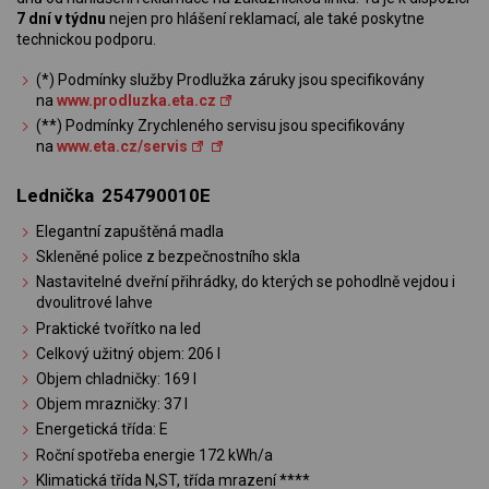
7 dní v týdnu
nejen pro hlášení reklamací, ale také poskytne
technickou podporu.
(*) Podmínky služby Prodlužka záruky jsou specifikovány
na
www.prodluzka.eta.cz
(**) Podmínky Zrychleného servisu jsou specifikovány
na
www.eta.cz/servis
Lednička 254790010E
Elegantní zapuštěná madla
Skleněné police z bezpečnostního skla
Nastavitelné dveřní přihrádky, do kterých se pohodlně vejdou i
dvoulitrové lahve
Praktické tvořítko na led
Celkový užitný objem: 206 l
Objem chladničky: 169 l
Objem mrazničky: 37 l
Energetická třída: E
Roční spotřeba energie 172 kWh/a
Klimatická třída N,ST, třída mrazení ****