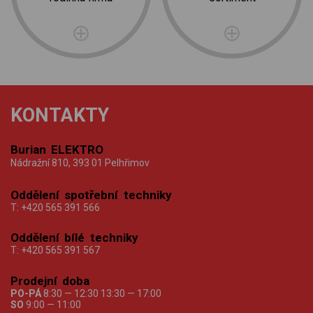
KONTAKTY
Burian ELEKTRO
Nádražní 810, 393 01 Pelhřimov
Oddělení spotřební techniky
T:
+420 565 391 566
Oddělení bílé techniky
T:
+420 565 391 567
Prodejní doba
PO-PÁ
8:30 — 12:30 13:30 — 17:00
SO
9:00 — 11:00