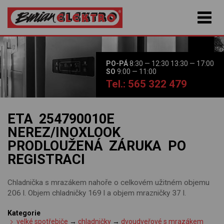
PO-PÁ
8:30 — 12:30 13:30 — 17:00
SO
9:00 — 11:00
Tel.: 565 322 479
ETA 254790010E
NEREZ/INOXLOOK
PRODLOUŽENÁ ZÁRUKA PO
REGISTRACI
Chladnička s mrazákem nahoře o celkovém užitném objemu
206 l. Objem chladničky 169 l a objem mrazničky 37 l.
Kategorie
velké spotřebiče
→
chladničky
→
dvoudveřové s mrazákem