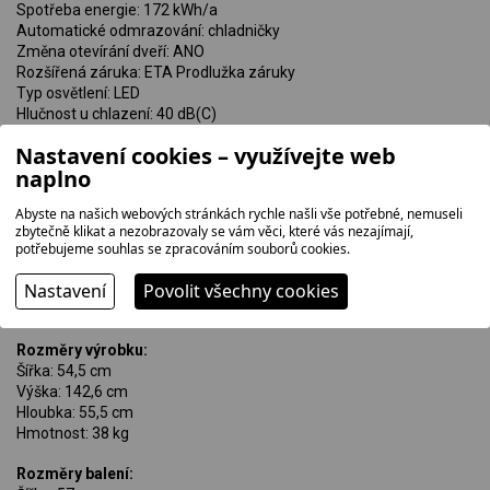
Spotřeba energie: 172 kWh/a
Automatické odmrazování: chladničky
Změna otevírání dveří: ANO
Rozšířená záruka: ETA Prodlužka záruky
Typ osvětlení: LED
Hlučnost u chlazení: 40 dB(C)
Ochrana proti otiskům prstů: ANO
Nastavení cookies – využívejte web
Barva chladničky: NEREZ/INOXLOOK
naplno
Abyste na našich webových stránkách rychle našli vše potřebné, nemuseli
Registrujte se a získejte možnost prodloužené
zbytečně klikat a nezobrazovaly se vám věci, které vás nezajímají,
záruky na tento produkt
potřebujeme souhlas se zpracováním souborů cookies.
Nastavení
Povolit všechny cookies
Rozměry výrobku:
Šířka: 54,5 cm
Výška: 142,6 cm
Hloubka: 55,5 cm
Hmotnost: 38 kg
Rozměry balení: