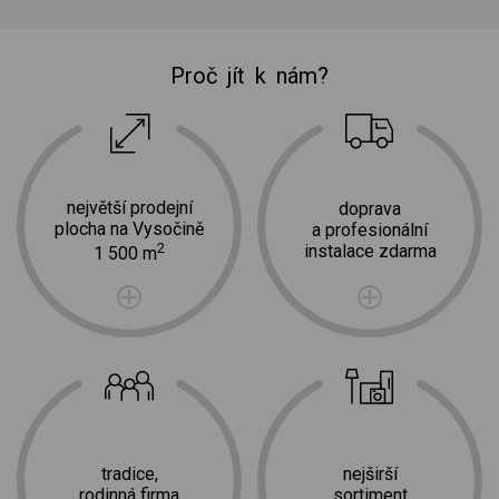
Proč jít k nám?
největší prodejní
doprava
plocha na Vysočině
a profesionální
2
instalace zdarma
1 500 m
tradice,
nejširší
rodinná firma
sortiment