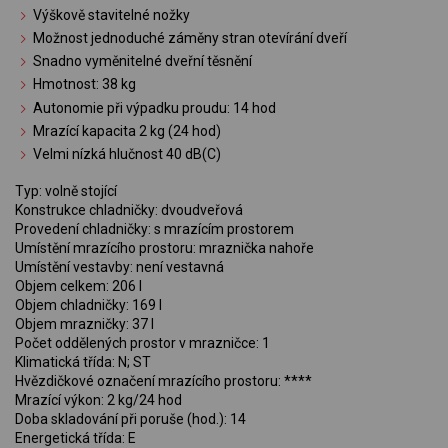
Výškově stavitelné nožky
Možnost jednoduché záměny stran otevírání dveří
Snadno vyměnitelné dveřní těsnění
Hmotnost: 38 kg
Autonomie při výpadku proudu: 14 hod
Mrazící kapacita 2 kg (24 hod)
Velmi nízká hlučnost 40 dB(C)
Typ: volně stojící
Konstrukce chladničky: dvoudveřová
Provedení chladničky: s mrazícím prostorem
Umístění mrazícího prostoru: mraznička nahoře
Umístění vestavby: není vestavná
Objem celkem: 206 l
Objem chladničky: 169 l
Objem mrazničky: 37 l
Počet oddělených prostor v mrazničce: 1
Klimatická třída: N; ST
Hvězdičkové označení mrazícího prostoru: ****
Mrazící výkon: 2 kg/24 hod
Doba skladování při poruše (hod.): 14
Energetická třída: E