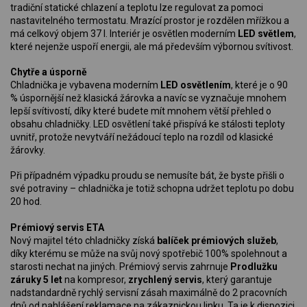
tradiční statické chlazení a teplotu lze regulovat za pomoci
nastavitelného termostatu. Mrazící prostor je rozdělen mřížkou a
má celkový objem 37 l. Interiér je osvětlen moderním
LED světlem
,
které nejenže uspoří energii, ale má především výbornou svítivost.
Chytře a úsporně
Chladnička je vybavena moderním
LED osvětlením
, které je o 90
% úspornější než klasická žárovka a navíc se vyznačuje mnohem
lepší svítivostí, díky které budete mít mnohem větší přehled o
obsahu chladničky. LED osvětlení také přispívá ke stálosti teploty
uvnitř, protože nevytváří nežádoucí teplo na rozdíl od klasické
žárovky.
Při případném výpadku proudu se nemusíte bát, že byste přišli o
své potraviny – chladnička je totiž schopna udržet teplotu po dobu
20 hod.
Prémiový servis ETA
Nový majitel této chladničky získá
balíček prémiových služeb
,
díky kterému se může na svůj nový spotřebič 100% spolehnout a
starosti nechat na jiných. Prémiový servis zahrnuje
Prodlužku
záruky 5 let
na kompresor,
zrychlený servis
, který garantuje
nadstandardně rychlý servisní zásah maximálně do 2 pracovních
dnů od nahlášení reklamace na zákaznickou linku. Ta je k dispozici