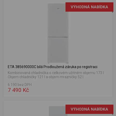
VÝHODNÁ NABÍDKA
ETA 385690000C bílá Prodloužená záruka po registraci
Kombinovaná chladnička o celkovém užitném objemu 173 l.
Objem chladničky 121 l a objem mrazničky 52 l.
6 190 bez DPH
7 490 Kč
VÝHODNÁ NABÍDKA