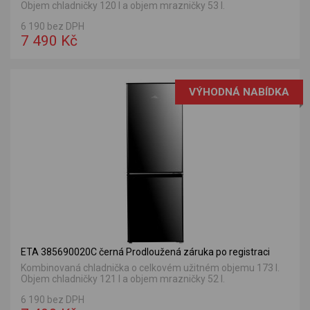
Objem chladničky 120 l a objem mrazničky 53 l.
6 190 bez DPH
7 490 Kč
VÝHODNÁ NABÍDKA
ETA 385690020C černá Prodloužená záruka po registraci
Kombinovaná chladnička o celkovém užitném objemu 173 l.
Objem chladničky 121 l a objem mrazničky 52 l.
6 190 bez DPH