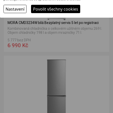
Nastavení
Povolit všechny cookies
MORA CMD3234W bílá Bezplatný servis 5 let po registraci
Kombinovaná chladnička o celkovém užitném objemu 269 l.
Objem chladničky 198 l a objem mrazničky 71 l.
5 777 bez DPH
6 990 Kč