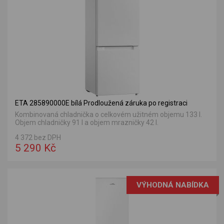
ETA 285890000E bílá Prodloužená záruka po registraci
Kombinovaná chladnička o celkovém užitném objemu 133 l.
Objem chladničky 91 l a objem mrazničky 42 l.
4 372 bez DPH
5 290 Kč
VÝHODNÁ NABÍDKA