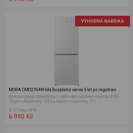
VÝHODNÁ NABÍDKA
MORA CMD2764W bílá Bezplatný servis 5 let po registraci
Kombinovaná chladnička o celkovém užitném objemu 230 l.
Objem chladničky 159 l a objem mrazničky 71 l.
5 777 bez DPH
6 990 Kč