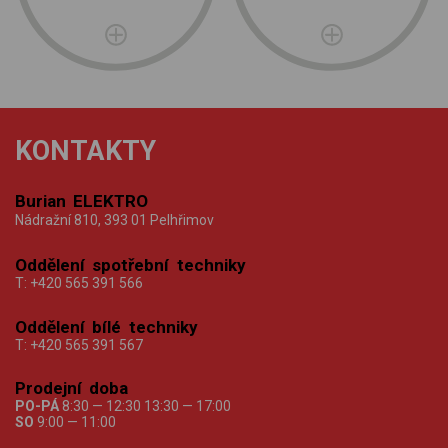
KONTAKTY
Burian ELEKTRO
Nádražní 810, 393 01 Pelhřimov
Oddělení spotřební techniky
T:
+420 565 391 566
Oddělení bílé techniky
T:
+420 565 391 567
Prodejní doba
PO-PÁ
8:30 — 12:30 13:30 — 17:00
SO
9:00 — 11:00