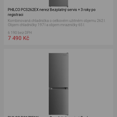
PHILCO PCS262EX nerez Bezplatný servis + 3 roky po
registraci
Kombinovaná chladnička o celkovém užitném objemu 262 l.
Objem chladničky 197 l a objem mrazničky 65 l.
6 190 bez DPH
7 490 Kč