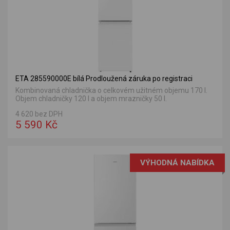
ETA 285590000E bílá Prodloužená záruka po registraci
Kombinovaná chladnička o celkovém užitném objemu 170 l.
Objem chladničky 120 l a objem mrazničky 50 l.
4 620 bez DPH
5 590 Kč
VÝHODNÁ NABÍDKA