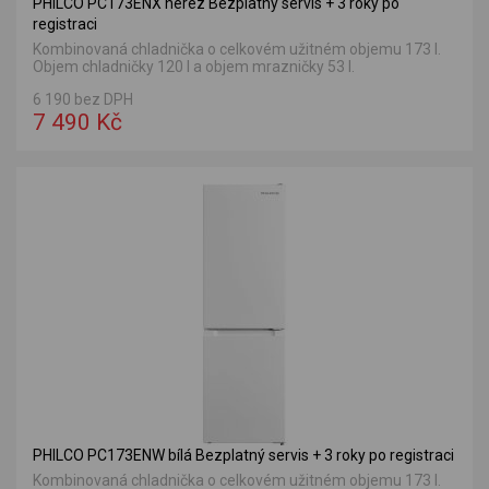
PHILCO PC173ENX nerez Bezplatný servis + 3 roky po
registraci
Kombinovaná chladnička o celkovém užitném objemu 173 l.
Objem chladničky 120 l a objem mrazničky 53 l.
6 190 bez DPH
7 490 Kč
PHILCO PC173ENW bílá Bezplatný servis + 3 roky po registraci
Kombinovaná chladnička o celkovém užitném objemu 173 l.