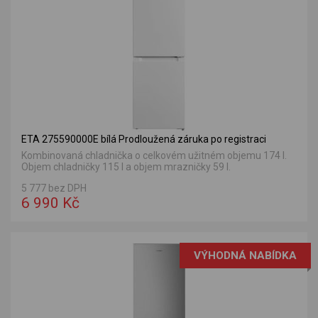
ETA 275590000E bílá Prodloužená záruka po registraci
Kombinovaná chladnička o celkovém užitném objemu 174 l.
Objem chladničky 115 l a objem mrazničky 59 l.
5 777 bez DPH
6 990 Kč
VÝHODNÁ NABÍDKA