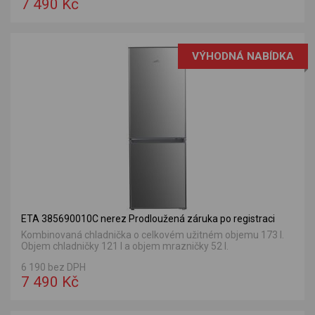
7 490 Kč
VÝHODNÁ NABÍDKA
ETA 385690010C nerez Prodloužená záruka po registraci
Kombinovaná chladnička o celkovém užitném objemu 173 l.
Objem chladničky 121 l a objem mrazničky 52 l.
6 190 bez DPH
7 490 Kč