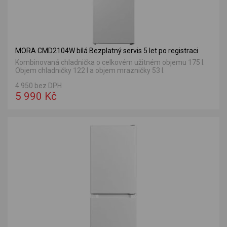
MORA CMD2104W bílá Bezplatný servis 5 let po registraci
Kombinovaná chladnička o celkovém užitném objemu 175 l.
Objem chladničky 122 l a objem mrazničky 53 l.
4 950 bez DPH
5 990 Kč