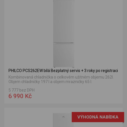
PHILCO PCS262EW bílá Bezplatný servis + 3 roky po registraci
Kombinovaná chladnička o celkovém užitném objemu 262l.
Objem chladničky 197 l a objem mrazničky 65 l.
5 777 bez DPH
6 990 Kč
VÝHODNÁ NABÍDKA