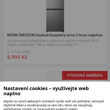
MORA CMD3234S Inoxlook Bezplatný servis 5 let po registraci
Kombinovaná chladnička o celkovém užitném objemu 269 l.
Objem chladničky 198 l a objem mrazničky 71 l.
5 777 bez DPH
6 990 Kč
VÝHODNÁ NABÍDKA
Nastavení cookies – využívejte web
naplno
Abyste na našich webových stránkách rychle našli vše potřebné, nemuseli
zbytečně klikat a nezobrazovaly se vám věci, které vás nezajímají,
potřebujeme souhlas se zpracováním souborů cookies.