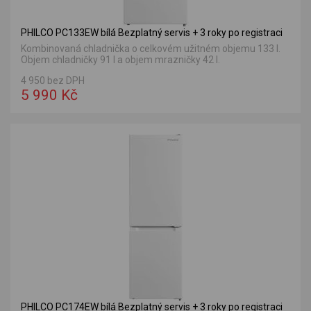
PHILCO PC133EW bílá Bezplatný servis + 3 roky po registraci
Kombinovaná chladnička o celkovém užitném objemu 133 l.
Objem chladničky 91 l a objem mrazničky 42 l.
4 950 bez DPH
5 990 Kč
PHILCO PC174EW bílá Bezplatný servis + 3 roky po registraci