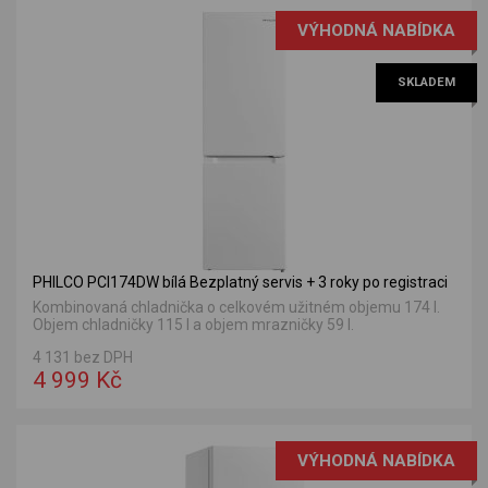
VÝHODNÁ NABÍDKA
SKLADEM
PHILCO PCI174DW bílá Bezplatný servis + 3 roky po registraci
Kombinovaná chladnička o celkovém užitném objemu 174 l.
Objem chladničky 115 l a objem mrazničky 59 l.
4 131 bez DPH
4 999 Kč
VÝHODNÁ NABÍDKA