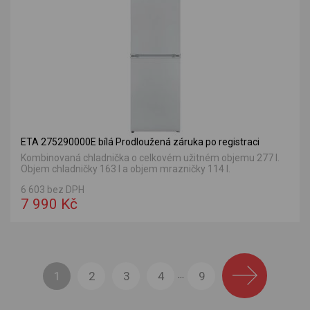
ETA 275290000E bílá Prodloužená záruka po registraci
Kombinovaná chladnička o celkovém užitném objemu 277 l.
Objem chladničky 163 l a objem mrazničky 114 l.
6 603 bez DPH
7 990 Kč
1
2
3
4
9
...