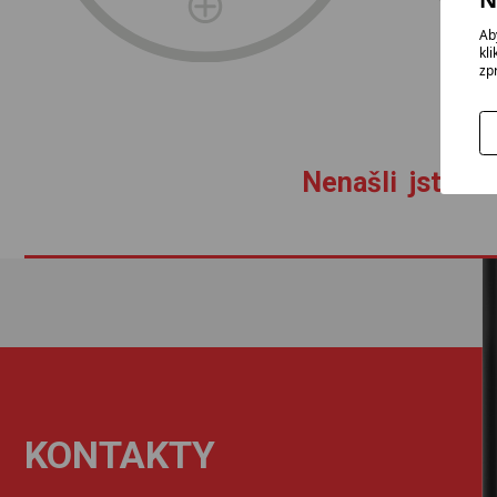
Ab
kl
zp
Nenašli jste zb
KONTAKTY