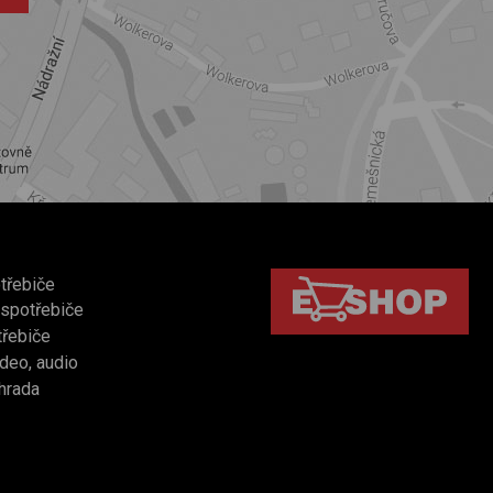
třebiče
 spotřebiče
třebiče
video, audio
hrada