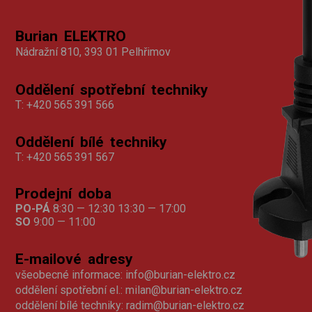
Burian ELEKTRO
Nádražní 810, 393 01 Pelhřimov
Oddělení spotřební techniky
T:
+420 565 391 566
Oddělení bílé techniky
T:
+420 565 391 567
Prodejní doba
PO-PÁ
8:30 — 12:30 13:30 — 17:00
SO
9:00 — 11:00
E-mailové adresy
všeobecné informace:
info@burian-elektro.cz
oddělení spotřební el.:
milan@burian-elektro.cz
oddělení bílé techniky:
radim@burian-elektro.cz