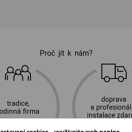
Proč jít k nám?
E-shop Elektro Burian
doprava
tradice,
a profesionál
rodinná firma
instalace zda
astavení cookies – využívejte web naplno