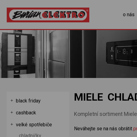
o nás
MIELE CHLA
black friday
cashback
Kompletní sortiment Miele 
velké spotřebiče
Neváhejte se na nás obrátit
p
chladničky