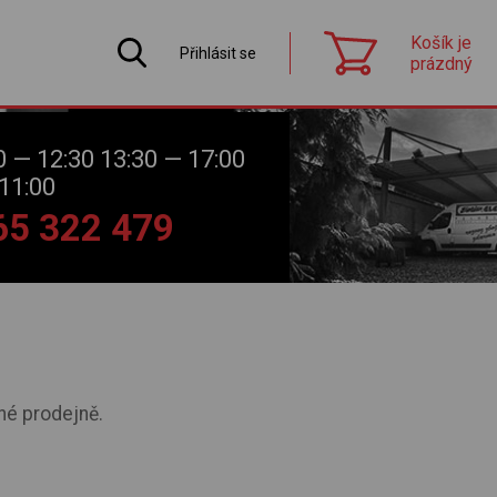
Košík je
Přihlásit se
prázdný
0 — 12:30 13:30 — 17:00
11:00
565 322 479
né prodejně.