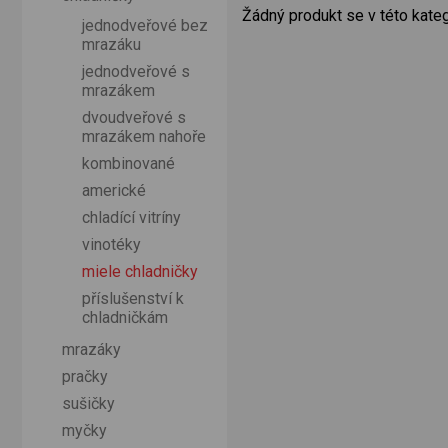
Žádný produkt se v této kateg
jednodveřové bez
mrazáku
jednodveřové s
mrazákem
dvoudveřové s
mrazákem nahoře
kombinované
americké
chladící vitríny
vinotéky
miele chladničky
příslušenství k
chladničkám
mrazáky
pračky
sušičky
myčky