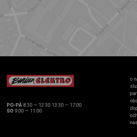
o n
slu
par
ob
PO-PÁ
8:30 — 12:30 13:30 — 17:00
dop
SO
9:00 — 11:00
och
nas