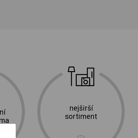
nejširší
ní
sortiment
rma