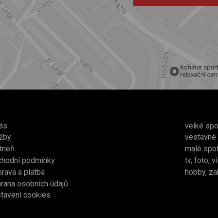
ás
velké spo
žby
vestavné
tneři
malé spo
chodní podmínky
tv, foto, 
rava a platba
hobby, za
rana osobních údajů
tavení cookies