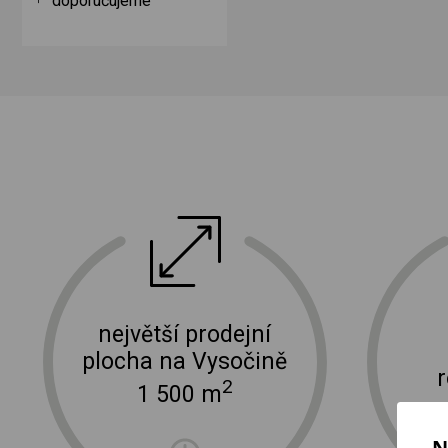
doporučujeme
ektro
doprava a instalace elektro zařízení
největší prodejní
plocha na Vysočině
2
1 500 m
N