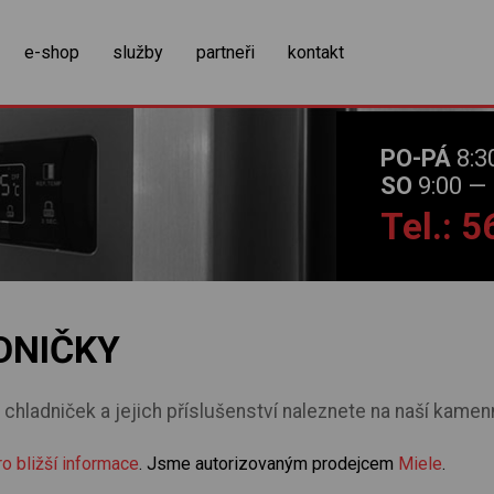
zobrazit obsah košíku
e-shop
služby
partneři
kontakt
PO-PÁ
8:3
SO
9:00 — 
Tel.: 
DNIČKY
chladniček a jejich příslušenství naleznete na naší kamen
ro bližší informace
. Jsme autorizovaným prodejcem
Miele
.