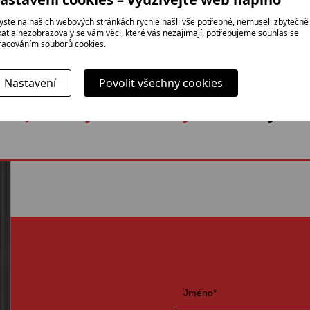
yste na našich webových stránkách rychle našli vše potřebné, nemuseli zbytečně
ikat a nezobrazovaly se vám věci, které vás nezajímají, potřebujeme souhlas se
racováním souborů cookies.
Nastavení
Povolit všechny cookies
oží, které jinde nabízejí?
Neváhejte ná