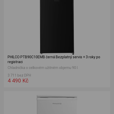
PHILCO PTB90C10EMB černá Bezplatný servis + 3 roky po
registraci
Chladnička o celkovém užitném objemu 90 l.
3 711 bez DPH
4 490 Kč