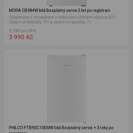
MORA CB984W bílá Bezplatný servis 5 let po registraci
Chladnička s mrazákem o celkovém užitném objemu 82 l.
Objem chladničky 75 l a objem mrazničky 7 l.
3 298 bez DPH
3 990 Kč
PHILCO PTB90C10EMW bílá Bezplatný servis + 3 roky po