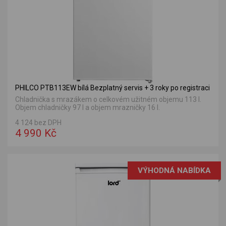
PHILCO PTB113EW bílá Bezplatný servis + 3 roky po registraci
Chladnička s mrazákem o celkovém užitném objemu 113 l.
Objem chladničky 97 l a objem mrazničky 16 l.
4 124 bez DPH
4 990 Kč
VÝHODNÁ NABÍDKA