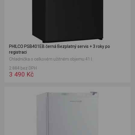
PHILCO PSB401EB černá Bezplatný servis + 3 roky po
registraci
Chladnička o celkovém užitném objemu 41 l.
2 884 bez DPH
3 490 Kč