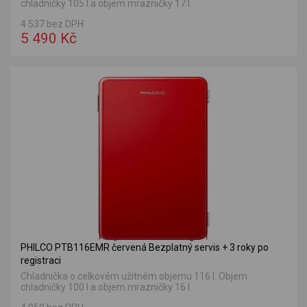
chladničky 105 l a objem mrazničky 17 l.
4 537 bez DPH
5 490 Kč
PHILCO PTB116EMR červená Bezplatný servis + 3 roky po
registraci
Chladnička o celkovém užitném objemu 116 l. Objem
chladničky 100 l a objem mrazničky 16 l.