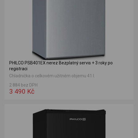
PHILCO PSB401EX nerez Bezplatný servis + 3 roky po
registraci
Chladnička o celkovém užitném objemu 41 l.
2 884 bez DPH
3 490 Kč