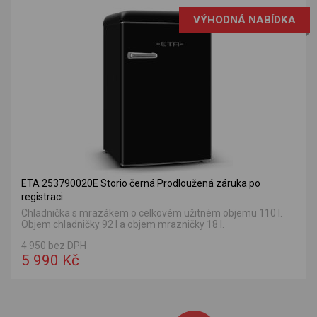
VÝHODNÁ NABÍDKA
ETA 253790020E Storio černá Prodloužená záruka po
registraci
Chladnička s mrazákem o celkovém užitném objemu 110 l.
Objem chladničky 92 l a objem mrazničky 18 l.
4 950 bez DPH
5 990 Kč