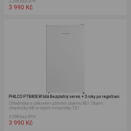
3 298 bez DPH
3 990 Kč
PHILCO PTB80EW bílá Bezplatný servis + 3 roky po registraci
Chladnička o celkovém užitném objemu 80 l. Objem
chladničky 68 l a objem mrazničky 12 l.
3 298 bez DPH
3 990 Kč