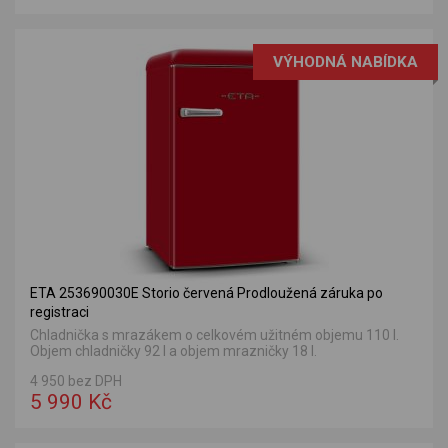
VÝHODNÁ NABÍDKA
ETA 253690030E Storio červená Prodloužená záruka po
registraci
Chladnička s mrazákem o celkovém užitném objemu 110 l.
Objem chladničky 92 l a objem mrazničky 18 l.
4 950 bez DPH
5 990 Kč