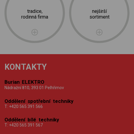
tradice,
nejširší
rodinná firma
sortiment
KONTAKTY
Burian ELEKTRO
Nádražní 810, 393 01 Pelhřimov
Oddělení spotřební techniky
T:
+420 565 391 566
Oddělení bílé techniky
T:
+420 565 391 567