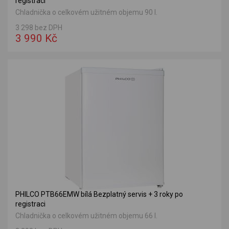
registraci
Chladnička o celkovém užitném objemu 90 l.
3 298 bez DPH
3 990 Kč
PHILCO PTB66EMW bílá Bezplatný servis + 3 roky po
registraci
Chladnička o celkovém užitném objemu 66 l.