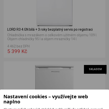
LORD R3 4.GN bílá + 3 roky bezplatný servis po registraci
Chladnička s mrazákem o celkovém užitném objemu 109 l.
Objem chladničky 95 l a objem mrazničky 14 l.
4 462 bez DPH
5 399 Kč
SKLADEM
Nastavení cookies – využívejte web
naplno