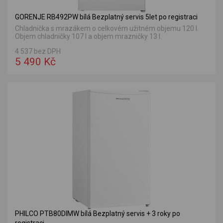
GORENJE RB492PW bílá Bezplatný servis 5let po registraci
Chladnička s mrazákem o celkovém užitném objemu 120 l.
Objem chladničky 107 l a objem mrazničky 13 l.
4 537 bez DPH
5 490 Kč
PHILCO PTB80DIMW bílá Bezplatný servis + 3 roky po