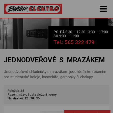
PO-PÁ
8:30 — 12:30 13:30 — 17:00
SO
9:00 — 11:00
Tel.: 565 322 479
JEDNODVEŘOVÉ S MRAZÁKEM
Jednodveřové chladničky s mrazákem jsou ideálním řešením
pro studentské koleje, kanceláře, garsonky či chalupy.
Položek: 35
Řazení:
názvu
|
data vložení
|
ceny
Na stránku:
12
|
20
|
36