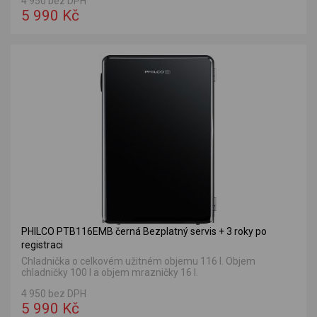
4 950 bez DPH
5 990 Kč
PHILCO PTB116EMB černá Bezplatný servis + 3 roky po
registraci
Chladnička o celkovém užitném objemu 116 l. Objem
chladničky 100 l a objem mrazničky 16 l.
4 950 bez DPH
5 990 Kč