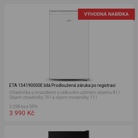
VÝHODNÁ NABÍDKA
ETA 154190000E bílá Prodloužená záruka po registraci
Chladnička s mrazákem o celkovém užitném objemu 81 l.
Objem chladničky 70 l a objem mrazničky 11 l.
3 298 bez DPH
3 990 Kč