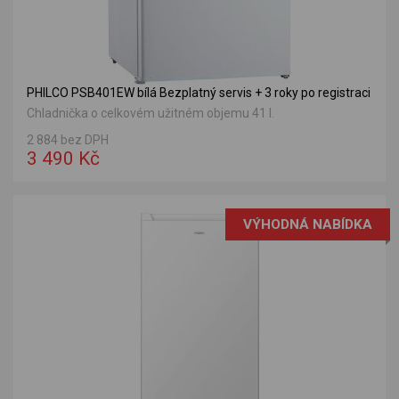
PHILCO PSB401EW bílá Bezplatný servis + 3 roky po registraci
Chladnička o celkovém užitném objemu 41 l.
2 884 bez DPH
3 490 Kč
VÝHODNÁ NABÍDKA