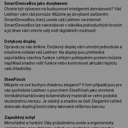
SmartDeviceBox jako dovybavení
Chcete být vybaveni na budoucnost inteligentní domácnosti? Váš
Liebherr vám rád pomůže: Můžete jej dovybavit zařízením
SmartDeviceBox, který uvede váš Liebherr na internet.
SmartDeviceBox lze nainstalovat v několika jednoduchých krocích
a již dnes vám otevře celý svět digitálních možností.
Dotykový displej
Opravdu se vás dotkne: Dotykový displej vám umožní jednoduše a
intuitivně ovládat váš Liebherr. Na displeji jsou přehledně
uspořádány všechny funkce. Lehkým poklepáním prstem můžete
například snadno volit funkce nebo kontrolovat aktuální teplotu
vaší chladničky.
SteelFinish
Milujete ve své kuchyni chladnou eleganci? V tom případě jsou pro
vás spotřebiče Liebherr s povrchem SteelFinish jako stvořené.
Vertikálně kartáčovaný kolaminátový materiál se velmi podobá
skutečnému nerezu. Je odolný a snadno se čistí. Elegantní vzhled
dokonale doplňují boční stěny lakované stříbrnou barvou.
Zapuštěný úchyt
Mimořádné a funkční: Díky průběžnému svisle a ergonomicky