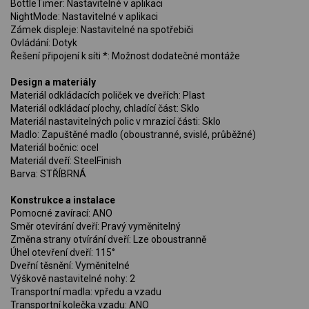
BottleTimer: Nastavitelné v aplikaci
NightMode: Nastavitelné v aplikaci
Zámek displeje: Nastavitelné na spotřebiči
Ovládání: Dotyk
Řešení připojení k síti *: Možnost dodatečné montáže
Design a materiály
Materiál odkládacích poliček ve dveřích: Plast
Materiál odkládací plochy, chladící část: Sklo
Materiál nastavitelných polic v mrazicí části: Sklo
Madlo: Zapuštěné madlo (oboustranné, svislé, průběžné)
Materiál bočnic: ocel
Materiál dveří: SteelFinish
Barva: STŘÍBRNÁ
Konstrukce a instalace
Pomocné zavírací: ANO
Směr otevírání dveří: Pravý vyměnitelný
Změna strany otvírání dveří: Lze oboustranně
Úhel otevření dveří: 115°
Dveřní těsnění: Vyměnitelné
Výškově nastavitelné nohy: 2
Transportní madla: vpředu a vzadu
Transportní kolečka vzadu: ANO