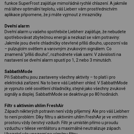
funkce SuperFrost zajišťuje mimořádně rychlé chlazení. A jakmile
má láhev optimální teplotu, váš Lieberr vám prostřednictvím
aplikace připomene, že ji máte vyjmout z mrazničky.
Dveřní alarm
Dveřní alarm u vašeho spotřebiče Liebherr zajišťuje, že nebudete
spotřebovávat zbytečnou energii a nezkazí se vám potraviny:
Jakmile jsou dveře chladničky otevřené příliš dlouho, upozorní vás
– pulzujícím světlem a varovným zvukovým signálem. Co
znamená "příliš dlouho", rozhodnete však sami: V závislosti na
nastavení se dveřní alarm spustí po 1, 2 nebo 3 minutách.
SabbathMode
Při Sabbathu jsou zastaveny všechny aktivity – to platí i pro
elektrická zařízení. Na to bere váš Liebherr ohled. V SabbathMode
je vypnuto celé osvětlení chladničky, stejně jako všechny zvukové
signály a displej. SabbathMode se deaktivuje po 80 hodinách.
Filtr s aktivním uhlím FreshAir
Zápach některých potravin není vždy příjemný. Ale pro váš Liebherr
to není problém: Díky filtru s aktivním uhlím FreshAir je ve vnitřním
prostoru vždy čerstvý vzduch. Filtr je umístěn přímo u proudu
vzduchu v tělese ventilátoru a maximálně neutralizuje zápach.