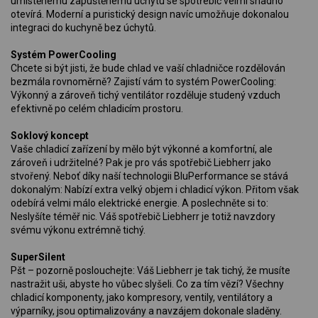
umístěnému zapuštěnému úchytu se spotřebič velmi snadno
otevírá. Moderní a puristický design navíc umožňuje dokonalou
integraci do kuchyně bez úchytů.
Systém PowerCooling
Chcete si být jisti, že bude chlad ve vaší chladničce rozdělován
bezmála rovnoměrně? Zajistí vám to systém PowerCooling:
Výkonný a zároveň tichý ventilátor rozděluje studený vzduch
efektivně po celém chladicím prostoru.
Soklový koncept
Vaše chladicí zařízení by mělo být výkonné a komfortní, ale
zároveň i udržitelné? Pak je pro vás spotřebič Liebherr jako
stvořený. Neboť díky naší technologii BluPerformance se stává
dokonalým: Nabízí extra velký objem i chladicí výkon. Přitom však
odebírá velmi málo elektrické energie. A poslechněte si to:
Neslyšíte téměř nic. Váš spotřebič Liebherr je totiž navzdory
svému výkonu extrémně tichý.
SuperSilent
Pšt – pozorně poslouchejte: Váš Liebherr je tak tichý, že musíte
nastražit uši, abyste ho vůbec slyšeli. Co za tím vězí? Všechny
chladicí komponenty, jako kompresory, ventily, ventilátory a
výparníky, jsou optimalizovány a navzájem dokonale sladěny.