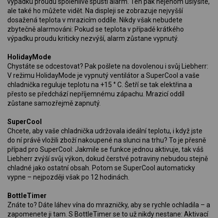
výpadku proudu spolehlivě spustí alarm. Ten pak nejenom uslyšíte,
ale také ho můžete vidět. Na displeji se zobrazuje nejvyšší
dosažená teplota v mrazicím oddíle. Nikdy však nebudete
zbytečně alarmováni: Pokud se teplota v případě krátkého
výpadku proudu kriticky nezvýší, alarm zůstane vypnutý.
HolidayMode
Chystáte se odcestovat? Pak pošlete na dovolenou i svůj Liebherr:
V režimu HolidayMode je vypnutý ventilátor a SuperCool a vaše
chladnička reguluje teplotu na +15 ° C. Šetří se tak elektřina a
přesto se předchází nepříjemnému zápachu. Mrazicí oddíl
zůstane samozřejmě zapnutý.
SuperCool
Chcete, aby vaše chladnička udržovala ideální teplotu, i když jste
do ní právě vložili zboží nakoupené na slunci na trhu? To je přesně
případ pro SuperCool: Jakmile se funkce jednou aktivuje, tak váš
Liebherr zvýší svůj výkon, dokud čerstvé potraviny nebudou stejně
chladné jako ostatní obsah. Potom se SuperCool automaticky
vypne – nejpozději však po 12 hodinách.
BottleTimer
Znáte to? Dáte láhev vína do mrazničky, aby se rychle ochladila – a
zapomenete ji tam. S BottleTimer se to už nikdy nestane: Aktivací