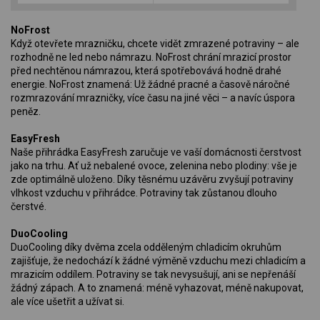
NoFrost
Když otevřete mrazničku, chcete vidět zmrazené potraviny – ale
rozhodně ne led nebo námrazu. NoFrost chrání mrazicí prostor
před nechtěnou námrazou, která spotřebovává hodně drahé
energie. NoFrost znamená: Už žádné pracné a časově náročné
rozmrazování mrazničky, více času na jiné věci – a navíc úspora
peněz.
EasyFresh
Naše přihrádka EasyFresh zaručuje ve vaší domácnosti čerstvost
jako na trhu. Ať už nebalené ovoce, zelenina nebo plodiny: vše je
zde optimálně uloženo. Díky těsnému uzávěru zvyšují potraviny
vlhkost vzduchu v přihrádce. Potraviny tak zůstanou dlouho
čerstvé.
DuoCooling
DuoCooling díky dvěma zcela odděleným chladicím okruhům
zajišťuje, že nedochází k žádné výměně vzduchu mezi chladicím a
mrazicím oddílem. Potraviny se tak nevysušují, ani se nepřenáší
žádný zápach. A to znamená: méně vyhazovat, méně nakupovat,
ale více ušetřit a užívat si.