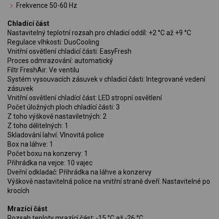
Frekvence 50-60 Hz
Chladící část
Nastavitelný teplotní rozsah pro chladicí oddíl: +2 °C až +9 °C
Regulace vlhkosti: DuoCooling
Vnitřní osvětlení chladicí části: EasyFresh
Proces odmrazování: automatický
Filtr FreshAir: Ve ventilu
Systém vysouvacích zásuvek v chladicí části: Integrované vedení
zásuvek
Vnitřní osvětlení chladící část: LED stropní osvětlení
Počet úložných ploch chladící části: 3
Z toho výškově nastaviletných: 2
Z toho dělitelných: 1
Skladování lahví: Vlnovitá police
Box na láhve: 1
Počet boxu na konzervy: 1
Přihrádka na vejce: 10 vajec
Dveřní odkladač: Přihrádka na láhve a konzervy
Výškově nastavitelná police na vnitřní straně dveří: Nastavitelné po
krocích
Mrazící část
Rozsah teploty mrazící část: -15 °C až -26 °C