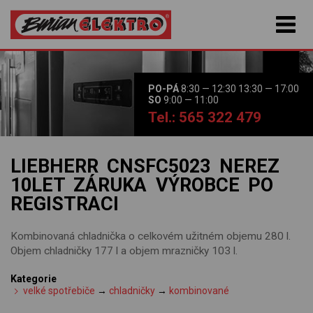
PO-PÁ
8:30 — 12:30 13:30 — 17:00
SO
9:00 — 11:00
Tel.: 565 322 479
LIEBHERR CNSFC5023 NEREZ
10LET ZÁRUKA VÝROBCE PO
REGISTRACI
Kombinovaná chladnička o celkovém užitném objemu 280 l.
Objem chladničky 177 l a objem mrazničky 103 l.
Kategorie
velké spotřebiče
→
chladničky
→
kombinované