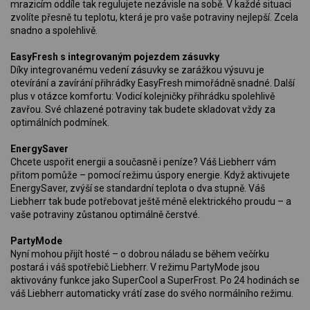
mrazicím oddíle tak regulujete nezávisle na sobě. V každé situaci
zvolíte přesně tu teplotu, která je pro vaše potraviny nejlepší. Zcela
snadno a spolehlivě.
EasyFresh s integrovaným pojezdem zásuvky
Díky integrovanému vedení zásuvky se zarážkou výsuvu je
otevírání a zavírání přihrádky EasyFresh mimořádně snadné. Další
plus v otázce komfortu: Vodicí kolejničky přihrádku spolehlivě
zavřou. Své chlazené potraviny tak budete skladovat vždy za
optimálních podmínek.
EnergySaver
Chcete uspořit energii a současně i peníze? Váš Liebherr vám
přitom pomůže – pomocí režimu úspory energie. Když aktivujete
EnergySaver, zvýší se standardní teplota o dva stupně. Váš
Liebherr tak bude potřebovat ještě méně elektrického proudu – a
vaše potraviny zůstanou optimálně čerstvé.
PartyMode
Nyní mohou přijít hosté – o dobrou náladu se během večírku
postará i váš spotřebič Liebherr. V režimu PartyMode jsou
aktivovány funkce jako SuperCool a SuperFrost. Po 24 hodinách se
váš Liebherr automaticky vrátí zase do svého normálního režimu.