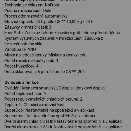
Technologie chlazení: NoFrost
Poloha mrazící části: Dole
Proces odmrazování: automatický
Mrazicí kapacita 24 h podle GS ** 10,00 kg / 24 h
Zásuvky v mrazící části: 3
FrostSafe: Zcela uzavřené zásuvky s průhlednou přední stěnou
Systém výsuvných zásuvek v mrazicí části: Zásuvka z
bezpečnostního skla
VarioSpace: ANO
Miska na ledové kostky: Miska na kostky ledu
Počet misek na kostky ledu: 1
Počet hvězdiček: 4
Doba skladování při poruše podle GS **: 20 h
Ovládání a funkce
Ovládání: Monochromatický LC displej, dotykový displej
Počet teplotních zón: 2
Počet regulovatelných chladicích okruhů: 2
Teploměr: Chladicí a mrazicí část
SuperCool: Nastavitelné na spotřebiči a v aplikaci
SuperFrost: Nastavitelné na spotřebiči a v aplikaci
Dveřní alarm chladicí části: Nastavitelné na spotřebiči a v aplikaci
Dveřní alarm mrazicí části: Nastavitelné na spotřebiči a v aplikaci