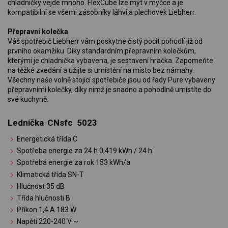
chladničky vejde mnoho. FlexCube lze mýt v myčce a je
kompatibilní se všemi zásobníky láhví a plechovek Liebherr.
Přepravní kolečka
Váš spotřebič Liebherr vám poskytne čistý pocit pohodlí již od
prvního okamžiku. Díky standardním přepravním kolečkům,
kterými je chladnička vybavena, je sestavení hračka. Zapomeňte
na těžké zvedání a užijte si umístění na místo bez námahy.
Všechny naše volně stojící spotřebiče jsou od řady Pure vybaveny
přepravními kolečky, díky nimž je snadno a pohodlně umístíte do
své kuchyně.
Lednička CNsfc 5023
Energetická třída C
Spotřeba energie za 24 h 0,419 kWh / 24 h
Spotřeba energie za rok 153 kWh/a
Klimatická třída SN-T
Hlučnost 35 dB
Třída hlučnosti B
Příkon 1,4 A 183 W
Napětí 220-240 V ~