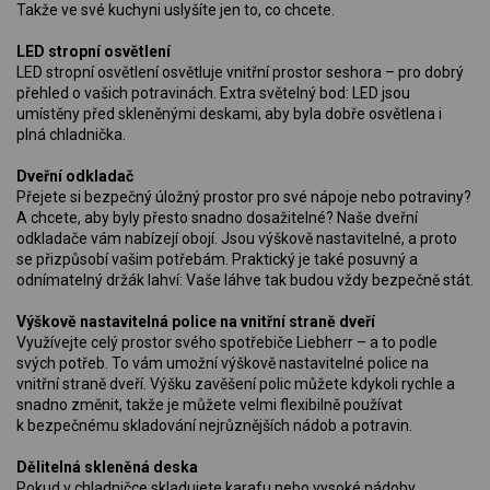
Takže ve své kuchyni uslyšíte jen to, co chcete.
LED stropní osvětlení
LED stropní osvětlení osvětluje vnitřní prostor seshora – pro dobrý
přehled o vašich potravinách. Extra světelný bod: LED jsou
umístěny před skleněnými deskami, aby byla dobře osvětlena i
plná chladnička.
Dveřní odkladač
Přejete si bezpečný úložný prostor pro své nápoje nebo potraviny?
A chcete, aby byly přesto snadno dosažitelné? Naše dveřní
odkladače vám nabízejí obojí. Jsou výškově nastavitelné, a proto
se přizpůsobí vašim potřebám. Praktický je také posuvný a
odnímatelný držák lahví: Vaše láhve tak budou vždy bezpečně stát.
Výškově nastavitelná police na vnitřní straně dveří
Využívejte celý prostor svého spotřebiče Liebherr – a to podle
svých potřeb. To vám umožní výškově nastavitelné police na
vnitřní straně dveří. Výšku zavěšení polic můžete kdykoli rychle a
snadno změnit, takže je můžete velmi flexibilně používat
k bezpečnému skladování nejrůznějších nádob a potravin.
Dělitelná skleněná deska
Pokud v chladničce skladujete karafu nebo vysoké nádoby,