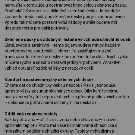
nemusíte k tomu účelu odstraňovat hned celou skleněnou desku.
Proč také? K dispozici je dělitelná skleněná deska: Jednoduše
zasunete přední polovinu skleněné desky pod její zadní polovinu.
Vpředu tak můžete postavit větší nádoby a stále budete mít
dostatek místa pro další potraviny.
Skleněné desky s ozdobnými lištami ve vzhledu ušlechtilé oceli
Čisté, světlé a atraktivní – tento dojem budete mít při každém
otevření svého spotřebiče Liebherr. To zajišťují mimo jiné
transparentní skleněné desky z bezpečnostního skla. Jejich výšku
můžete rychle a snadno nastavit jediným pohybem. Atraktivní
vzhled dotvářejí ozdobné lišty z nerezové oceli.
Komfortní nastavení výšky skleněných desek
Chcete dát do chladničky velkou nádobu? Pak si jednoduše
upravte výšky zasunutí skleněných desek. Díky komfortnímu
nastavení výšky to lze provést rychle a přesně podle vašich potřeb
– dokonce i s potravinami uloženými na deskách.
Oddělená regulace teploty
Každá potravina – ať již zmrazená nebo chlazená – má svoji
optimální teplotu. Proto má vaše kombinovaná chladnička s
mrazákem oddělené chladicí okruhy: Teploty v chladicím a