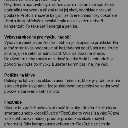
Díky dvěma nastavitelným seřizovacím nožkám lze spotřebič
optimálně vyrovnat a přizpůsobit jej okolí, například nerovné
podlaze. Proto si můžete být jisti, že dveře chladničky dokonale
těsní a do spotřebiče nevniká teplo ani se v něm netvoří
kondenzát. To také šetří energii a peníze.
Vybavení vhodné pro myčku nádobí
Vybavení vašeho spotřebiče Liebherr je dvojnásob praktické: Na
jedné straně vás podporuje při každodenní používání a na druhé
straně jej lze velmi snadno čistit. Musí se dóza na máslo,
FlexSystem nebo miska na ledové kostky čistit? Jednoduše je
pohodlně vložte do myčky. Budete tak mít čas i na jiné věci.
Polička na láhve
Poličky na láhve jsou skladovacím řešením, které je praktické, ale
zároveň pěkně vypadají: lze je skladovat bezpečně ve vodorovné
poloze a zároveň ušetřit místo.
FlexCube
Chcete bezpečně uchovávat malé kelímky, otevřené kelímky se
smetanou nebo křepelčí vejce? FlexCube to vyřeší za vás: Různě
velké přihrádky nabízejí prostor pro širokou škálu malých
předmětů. Díky kompaktním velikostem FlexCube se jich do