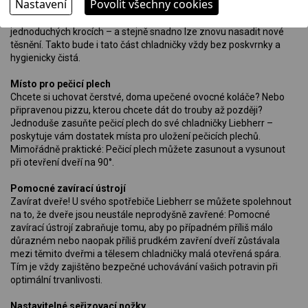
Nastavení
Povolit všechny cookies
dveří u svého spotřebiče Liebherr? Můžete to úplně snadno udělat
sami: Vyměnitelné těsnění dveří lze demontovat v několika
jednoduchých krocích – a stejně snadno lze znovu nasadit nové
těsnění. Takto bude i tato část chladničky vždy bez poskvrnky a
hygienicky čistá.
Místo pro pečicí plech
Chcete si uchovat čerstvé, doma upečené ovocné koláče? Nebo
připravenou pizzu, kterou chcete dát do trouby až později?
Jednoduše zasuňte pečicí plech do své chladničky Liebherr –
poskytuje vám dostatek místa pro uložení pečicích plechů.
Mimořádně praktické: Pečicí plech můžete zasunout a vysunout
při otevření dveří na 90°.
Pomocné zavírací ústrojí
Zavírat dveře! U svého spotřebiče Liebherr se můžete spolehnout
na to, že dveře jsou neustále neprodyšně zavřené: Pomocné
zavírací ústrojí zabraňuje tomu, aby po případném příliš málo
důrazném nebo naopak příliš prudkém zavření dveří zůstávala
mezi těmito dveřmi a tělesem chladničky malá otevřená spára.
Tím je vždy zajištěno bezpečné uchovávání vašich potravin při
optimální trvanlivosti.
Nastavitelné seřizovací nožky