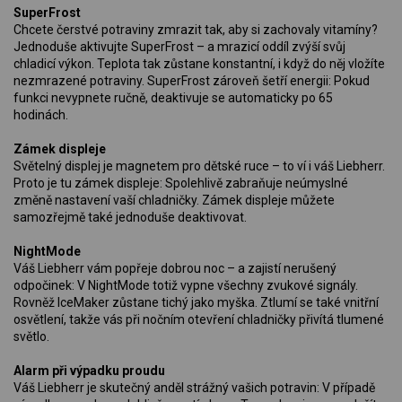
SuperFrost
Chcete čerstvé potraviny zmrazit tak, aby si zachovaly vitamíny?
Jednoduše aktivujte SuperFrost – a mrazicí oddíl zvýší svůj
chladicí výkon. Teplota tak zůstane konstantní, i když do něj vložíte
nezmrazené potraviny. SuperFrost zároveň šetří energii: Pokud
funkci nevypnete ručně, deaktivuje se automaticky po 65
hodinách.
Zámek displeje
Světelný displej je magnetem pro dětské ruce – to ví i váš Liebherr.
Proto je tu zámek displeje: Spolehlivě zabraňuje neúmyslné
změně nastavení vaší chladničky. Zámek displeje můžete
samozřejmě také jednoduše deaktivovat.
NightMode
Váš Liebherr vám popřeje dobrou noc – a zajistí nerušený
odpočinek: V NightMode totiž vypne všechny zvukové signály.
Rovněž IceMaker zůstane tichý jako myška. Ztlumí se také vnitřní
osvětlení, takže vás při nočním otevření chladničky přivítá tlumené
světlo.
Alarm při výpadku proudu
Váš Liebherr je skutečný anděl strážný vašich potravin: V případě