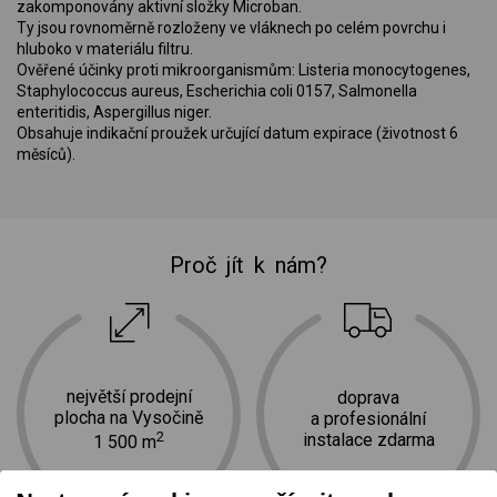
zakomponovány aktivní složky Microban.
Ty jsou rovnoměrně rozloženy ve vláknech po celém povrchu i
hluboko v materiálu filtru.
Ověřené účinky proti mikroorganismům: Listeria monocytogenes,
Staphylococcus aureus, Escherichia coli 0157, Salmonella
enteritidis, Aspergillus niger.
Obsahuje indikační proužek určující datum expirace (životnost 6
měsíců).
Proč jít k nám?
největší prodejní
doprava
plocha na Vysočině
a profesionální
2
instalace zdarma
1 500 m