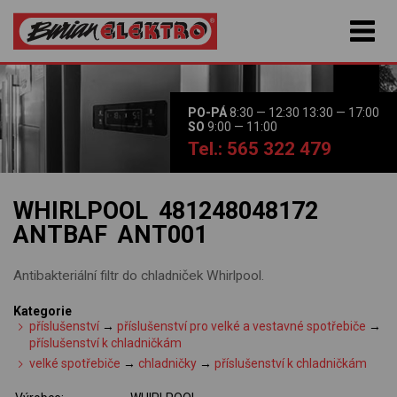
PO-PÁ
8:30 — 12:30 13:30 — 17:00
SO
9:00 — 11:00
Tel.: 565 322 479
WHIRLPOOL 481248048172
ANTBAF ANT001
Antibakteriální filtr do chladniček Whirlpool.
Kategorie
příslušenství
→
příslušenství pro velké a vestavné spotřebiče
→
příslušenství k chladničkám
velké spotřebiče
→
chladničky
→
příslušenství k chladničkám