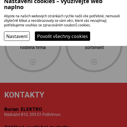
Nastavení cookies – využívejte web
naplno
Abyste na našich webových stránkách rychle našli vše potřebné, nemuseli
zbytečně klikat a nezobrazovaly se vám věci, které vás nezajímají,
potřebujeme souhlas se zpracováním souborů cookies.
Nastavení
Povolit všechny cookies
tradice,
nejširší
rodinná firma
sortiment
KONTAKTY
Burian ELEKTRO
Nádražní 810, 393 01 Pelhřimov