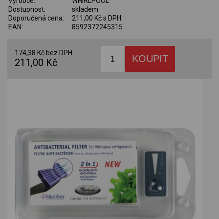
Výrobce:
WHIRLPOOL
Dostupnost:
skladem
Doporučená cena:
211,00 Kč s DPH
EAN:
8592372245315
174,38 Kč bez DPH
211,00 Kč