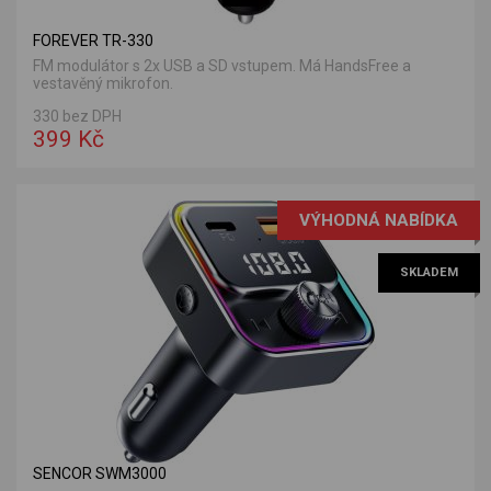
FOREVER TR-330
FM modulátor s 2x USB a SD vstupem. Má HandsFree a
vestavěný mikrofon.
330 bez DPH
399 Kč
VÝHODNÁ NABÍDKA
SKLADEM
SENCOR SWM3000