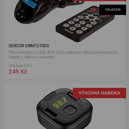
SKLADEM
SENCOR SWM151RDS
FM modulátor s USB, AUX a SD vstupem. Má podsvícený LED
displej a dálkové ovládání.
206 bez DPH
249 Kč
VÝHODNÁ NABÍDKA