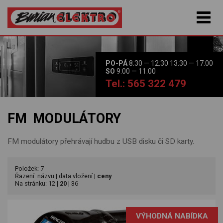
PO-PÁ
8:30 — 12:30 13:30 — 17:00
SO
9:00 — 11:00
Tel.: 565 322 479
FM MODULÁTORY
FM modulátory přehrávají hudbu z USB disku či SD karty.
Položek: 7
Řazení:
názvu
|
data vložení
|
ceny
Na stránku:
12
|
20
|
36
VÝHODNÁ NABÍDKA