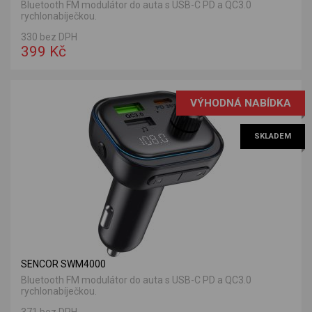
Bluetooth FM modulátor do auta s USB-C PD a QC3.0
rychlonabíječkou.
330 bez DPH
399 Kč
VÝHODNÁ NABÍDKA
SKLADEM
SENCOR SWM4000
Bluetooth FM modulátor do auta s USB-C PD a QC3.0
rychlonabíječkou.