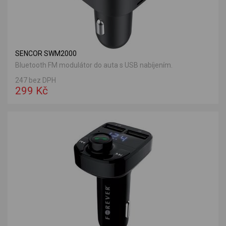
SENCOR SWM2000
Bluetooth FM modulátor do auta s USB nabíjením.
247 bez DPH
299 Kč