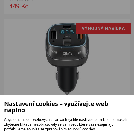
371 bez DPH
449 Kč
VÝHODNÁ NABÍDKA
SENCOR SWM5000
Nastavení cookies – využívejte web
Bluetooth FM modulátor do auta s USB-C PD a QC3.0
naplno
rychlonabíječkou.
412 bez DPH
Abyste na našich webových stránkách rychle našli vše potřebné, nemuseli
499 Kč
zbytečně klikat a nezobrazovaly se vám věci, které vás nezajímají,
potřebujeme souhlas se zpracováním souborů cookies.