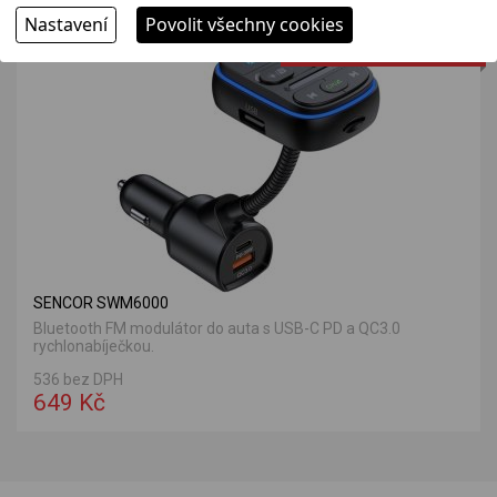
Nastavení
Povolit všechny cookies
VÝHODNÁ NABÍDKA
SENCOR SWM6000
Bluetooth FM modulátor do auta s USB-C PD a QC3.0
rychlonabíječkou.
536 bez DPH
649 Kč