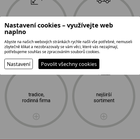
největší prodejní
doprava
Nastavení cookies – využívejte web
plocha na Vysočině
a profesionální
naplno
2
instalace zdarma
1 500 m
Abyste na našich webových stránkách rychle našli vše potřebné, nemuseli
zbytečně klikat a nezobrazovaly se vám věci, které vás nezajímají,
potřebujeme souhlas se zpracováním souborů cookies.
Nastavení
Povolit všechny cookies
tradice,
nejširší
rodinná firma
sortiment