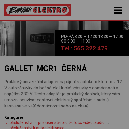
PO-PÁ
8:30 — 12:30 13:30 — 17:00
SO
9:00 — 11:00
Tel.: 565 322 479
GALLET MCR1 ČERNÁ
Praktický univerzální adaptér napájení s autokonektorem z 12
V autozásuvky do běžné elektrické zásuvky v domácnosti s
napětím 230 V. Tento adaptér je praktický doplněk, který vám
umožní používat cestovní elektrický spotřebič z auta či
karavanu ve vaší domácnosti nebo na chatě.
Kategorie
příslušenství
→
příslušenství pro tv, foto, video, audio
→
příslušenství k autoelektronice