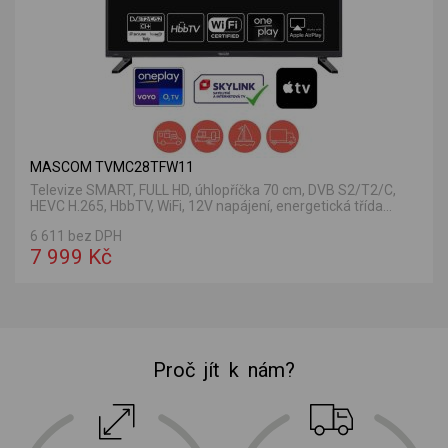
MASCOM TVMC28TFW11
Televize SMART, FULL HD, úhlopříčka 70 cm, DVB S2/T2/C,
HEVC H.265, HbbTV, WiFi, 12V napájení, energetická třída...
6 611 bez DPH
7 999 Kč
Proč jít k nám?