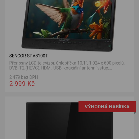
SENCOR SPV8100T
Přenosný LCD televizor, úhlopříčka 10,1", 1 024 x 600 pixelů,
DVB-T2 (HEVC), HDMI, USB, koaxiální antenní vstup,...
2 479 bez DPH
2 999 Kč
VÝHODNÁ NABÍDKA