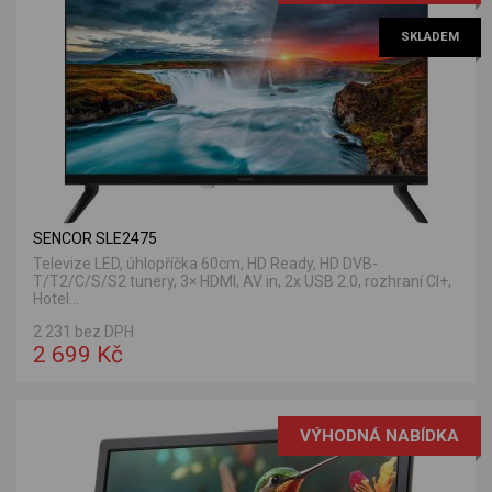
SKLADEM
SENCOR SLE2475
Televize LED, úhlopříčka 60cm, HD Ready, HD DVB-
T/T2/C/S/S2 tunery, 3× HDMI, AV in, 2x USB 2.0, rozhraní CI+,
Hotel...
2 231 bez DPH
2 699 Kč
VÝHODNÁ NABÍDKA