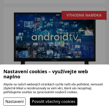
VÝHODNÁ NABÍDKA
Nastavení cookies – využívejte web
GOGEN TVH24A336
naplno
Televize LED, úhlopříčka 60cm, HD Ready, 400 Hz CMP, DVB-
T2/C, H.265/HEVC, 3x HDMI, 2x USB, CI+, HbbTV, Bluetooth,...
Abyste na našich webových stránkách rychle našli vše potřebné, nemuseli
zbytečně klikat a nezobrazovaly se vám věci, které vás nezajímají,
3 718 bez DPH
potřebujeme souhlas se zpracováním souborů cookies.
4 499 Kč
Nastavení
Povolit všechny cookies