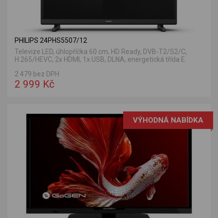
PHILIPS 24PHS5507/12
Televize LED, úhlopříčka 60 cm, HD Ready, DVB-T2/S2/C,
H.265/HEVC, 2x HDMI, 1x USB, DLNA, energetická třída E.
2 479 bez DPH
2 999 Kč
VÝHODNÁ NABÍDKA