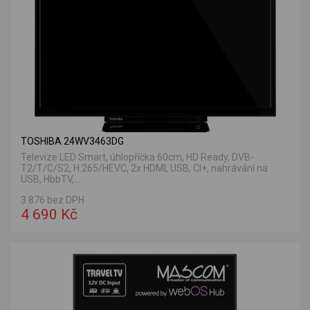
TOSHIBA 24WV3463DG
Televize LED Smart, úhlopříčka 60cm, HD Ready, DVB-
T2/T/C/S2, H.265/HEVC, 2x HDMI, USB, CI+, nahrávání na
USB, HbbTV,...
3 876 bez DPH
4 690 Kč