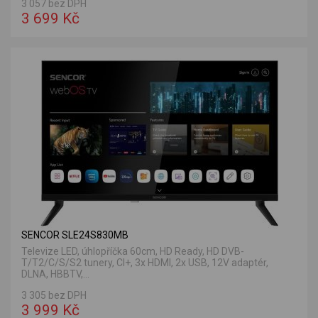
3 057 bez DPH
3 699 Kč
SENCOR SLE24S830MB
Televize LED, úhlopříčka 60cm, HD Ready, HD DVB-
T/T2/C/S/S2 tunery, Cl+, 3x HDMI, 2x USB, 12V adaptér,
DLNA, HBBTV,...
3 305 bez DPH
3 999 Kč