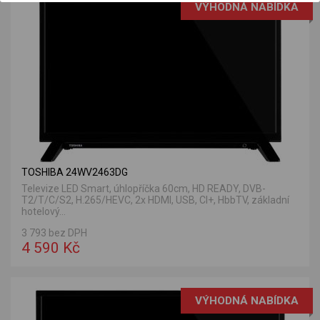
VÝHODNÁ NABÍDKA
TOSHIBA 24WV2463DG
Televize LED Smart, úhlopříčka 60cm, HD READY, DVB-
T2/T/C/S2, H.265/HEVC, 2x HDMI, USB, CI+, HbbTV, základní
hotelový...
3 793 bez DPH
4 590 Kč
VÝHODNÁ NABÍDKA