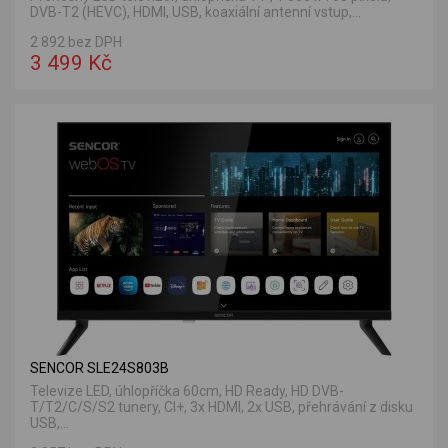
DVB-T2 (HEVC), HDMI, USB, koaxiální antenní vstup,...
2 892 bez DPH
3 499 Kč
SENCOR SLE24S803B
Televize LED, úhlopříčka 60cm, HD Ready, HD DVB-
T/T2/C/S/S2 tunery, CI+, 3x HDMI, 2x USB, přehrávání z disku
USB,...