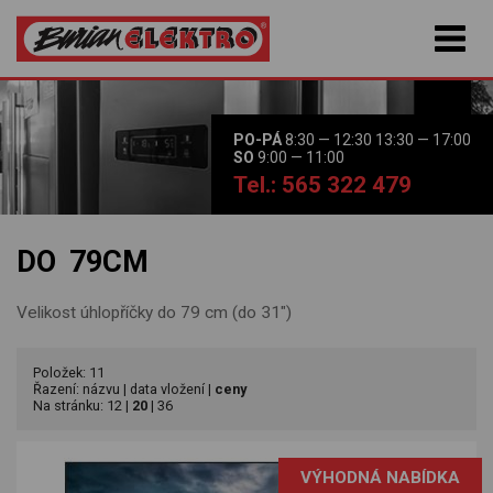
PO-PÁ
8:30 — 12:30 13:30 — 17:00
SO
9:00 — 11:00
Tel.: 565 322 479
DO 79CM
Velikost úhlopříčky do 79 cm (do 31")
Položek: 11
Řazení:
názvu
|
data vložení
|
ceny
Na stránku:
12
|
20
|
36
VÝHODNÁ NABÍDKA