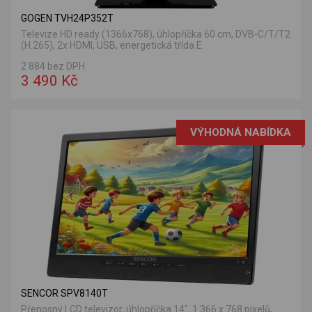
GOGEN TVH24P352T
Televize HD ready (1366x768), úhlopříčka 60 cm, DVB-C/T/T2
(H.265), 2x HDMI, USB, energetická třída E.
2 884 bez DPH
3 490 Kč
VÝHODNÁ NABÍDKA
SENCOR SPV8140T
Přenosný LCD televizor, úhlopříčka 14", 1 366 x 768 pixelů,